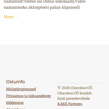
vaatamist!Teeme ise Dubai šokolaadi(Video
vaatamiseks aktsepteeri palun küpsised)
More
Ostuinfo
© 2026 Chocokoo OÜ.
Müügitingimused
Chocokoo OÜ kuulub
Privaatsus ja isikuandmete
Eesti pereettevõttele
töötlemine
KAKK Partners
.