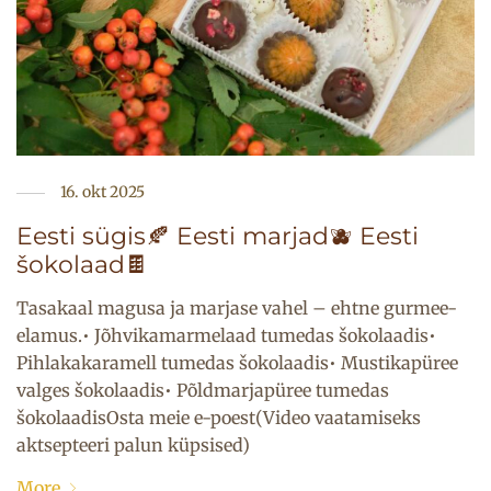
16. okt 2025
Eesti sügis🍂 Eesti marjad🫐 Eesti
šokolaad🍫
Tasakaal magusa ja marjase vahel – ehtne gurmee-
elamus.• Jõhvikamarmelaad tumedas šokolaadis•
Pihlakakaramell tumedas šokolaadis• Mustikapüree
valges šokolaadis• Põldmarjapüree tumedas
šokolaadisOsta meie e-poest(Video vaatamiseks
aktsepteeri palun küpsised)
More