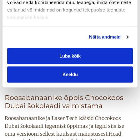
võivad seda kombineerida muu teabega, mida olete neile
esitanud või mida nad on kogunud teiepoolse teenuste
kasutamise käigus.
Näita andmeid
Luba kõik
Keeldu
15. veebr 2025
Roosabanaanike õppis Chocokoos
Dubai šokolaadi valmistama​
Roosabanaanike ja Laser Tech käisid Chocokoos
Dubai šokolaadi tegemist õppimas ja tegid siis ise
oma versiooni sellest kuulsast maiustusest.Head